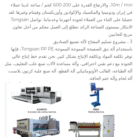
10m / min، والارتفاع القدرة على 200-600 كجم / ساعة. لدينا عملاء
في إيران ودومينيا والمكسيك والإكوادور وأوزبكستان وفيتنام وغيرها. لقد
حصلنا على الثناء من العملاء لجودة أجهزتنا وخدماتنا. تواصل Tongsan
الابتكار بمستوى الصناعة الرائد نتطلع إلى العمل معكم من أجل تعاون
مربح للجانبين
3 ، مشروع تسليم المفتاح لآلة تصنيع الصناديق
باستخدام آلة بثق الصفيحة المموجة المموجة Tongsan PP PE، فإنها
توفر تكلفة المواد وتكلفة الإنتاج بشكل كبير. نحن نقدم خط إنتاج عالي
الجودة مع دعم تقني احترافي، وآلة مساعدة لآلات صنع علب التغليف، مثل
آلة الطباعة، القالب الأوتوماتيكي آلة القطع، آلة صنع علبة كرتون بلاست،
آلة لحام وآلة ختم الحافة.