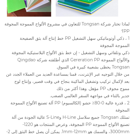
لماذا تختار شركة Tongsan للتعاون في مشروع الألواح المموجة المجوفة
PP؟
1 ، ذكي أوتوماتيكي سهل التشغيل PP خط إنتاج آلة بثق الصفيحة
المموجة المجوفة
ذكي وتلقائي وسهل التشغيل - إن خط بثق الألواح البلاستيكية المجوفة
والألواح المموجة Gereration PP الذي أطلقته شركة Qingdao
Tongsan يحظى بشعبية كبيرة في السوق.
من خلال التوجيه عبر الإنترنت، قمنا بمساعدة العديد من العملاء الجدد عن
بعد لإكمال تركيب وتشغيل الماكينة بنجاح في وقت قصير، وإنتاج لوح
مموج مجوف PP مؤهل. وهذا أكثر من ذلك
جدير بالثناء في مواجهة السفر العالمي الصعب.
2 ، قدرة عالية 0-80٪ حشو (الكالسيوم) PP آلة تصنيع الألواح المموجة
المجوفة
تمتلك Tongsan جميع سلاسل H-Line وS-Line عالية الجودة من آلة
تصنيع الألواح المموجة PP المجوفة، وعرض المنتجات هو 1220-
3000mm، والسمك هو 1mm-12mm. يمكن أن يصل خط البثق إلى 2-