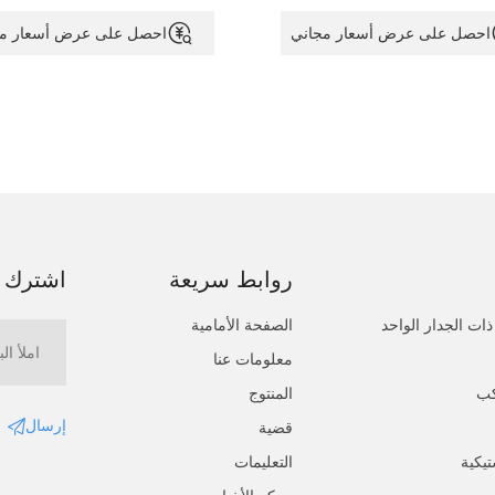
سطح ملفات WPC إلى حبيبات خشبية
ومحرك مدفوع. يمكن تحويل سطح
الأبعاد ، ونمط حجري ، وما إلى
تعريف WPC إلى نمط ثنائي الأب
احصل على عرض أسعار مجاني
احصل على عرض أسعار مج
متصل بالإنترنت ونمط أولين ثلاثي ال
روابط سريعة
اشترك ف
ذات الجدار الواحد
الصفحة الأمامية
معلومات عنا
كب
المنتوج
إرسال
قضية
تيكية
التعليمات