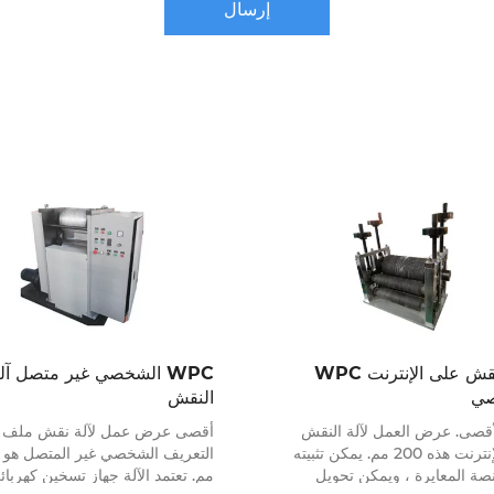
إرسال
آلة النقش على الإنترنت WPC
WPC الشخصي غير متصل آل
صي
النقش
لأقصى. عرض العمل لآلة النقش
أقصى عرض عمل لآلة نقش ملف
على الإنترنت هذه 200 مم. يمكن تثبيته
صة المعايرة ، ويمكن تحويل
مم. تعتمد الآلة جهاز تسخين كهربائ