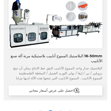
16-50mm البلاستيك المموج أنابيب بلاستيكية مرنة آلة صنع
الأنابيب
البلاستيك جدار واحد المموج الأنابيب البثق خط الانتاج يمكن أن تنتج
بروبلين / بي / إيفا / بولي كلوريد الفينيل / السلطة الفلسطينية
المموج الأنابيب . المموج الأنابيب التي تنتجها هذه الآلة لديها مزايا
عالية السرعة الإنتاج ، وموحدة الشكل المموج ، مستقيم التماس ،
سطح أملس ، الخ .
احصل على عرض أسعار مجاني