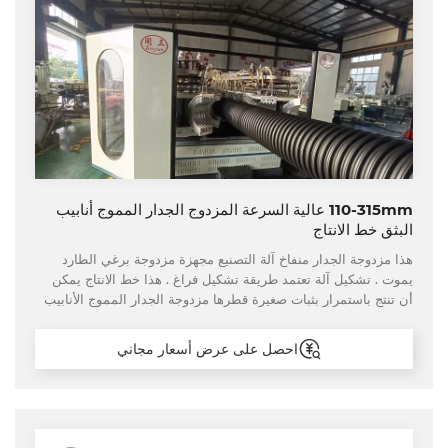
110-315mm عالية السرعة المزدوج الجدار المموج أنابيب
البثق خط الانتاج
هذا مزدوجة الجدار منفاخ آلة التصنيع مجهزة مزدوجة برغي الطارد
يموت . تشكيل آلة تعتمد طريقة تشكيل فراغ . هذا خط الانتاج يمكن
أن تنتج باستمرار بثبات صغيرة قطرها مزدوجة الجدار المموج الأنابيب
بروبلين ، والمؤسسة العامة وغيرها من المواد . البلاستيك مزدوجة
الجدار المموج أنابيب لديها خصائص مقاومة للتآكل ، ومقاومة التآكل ،
احصل على عرض أسعار مجاني
وقوة عالية ، ومرونة كبيرة ، الخ .